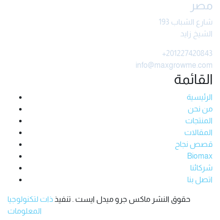
مصر
شارع الشباب 193
الشيخ زايد
+201227420843
info@maxgrowme.com
القائمة
الرئيسية
من نحن
المنتجات
المقالات
قصص نجاح
Biomax
شركائنا
اتصل بنا
حقوق النشر ماكس جرو ميدل ايست . تنفيذ
ذات لتكنولوجيا
المعلومات