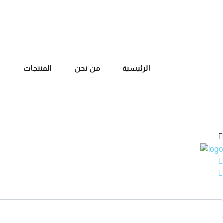
+20 1227420843
شارع الشباب - الشيخ زايد - مصر
الرئيسية
من نحن
المنتجات
ا