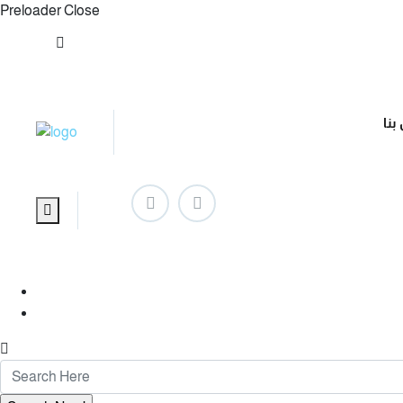
Preloader Close
info@maxgrowme.com
بنا