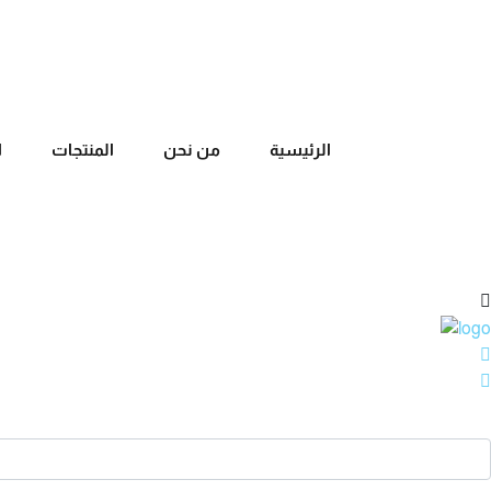
+20 1227420843
شارع الشباب - الشيخ زايد - مصر
الرئيسية
من نحن
المنتجات
ا