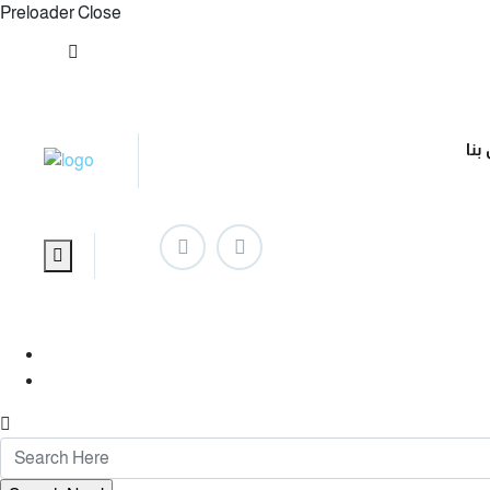
Preloader Close
info@maxgrowme.com
بنا