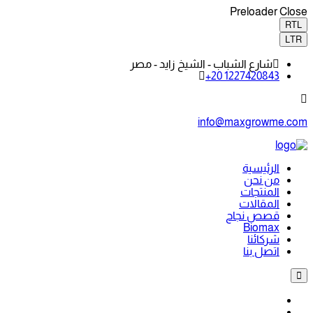
Preloader Close
RTL
LTR
شارع الشباب - الشيخ زايد - مصر
+20 1227420843
info@maxgrowme.com
الرئيسية
من نحن
المنتجات
المقالات
قصص نجاح
Biomax
شركائنا
اتصل بنا