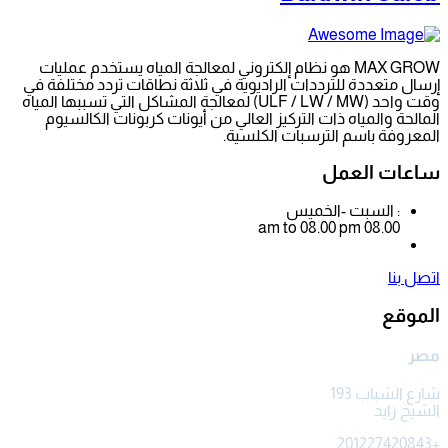
MAX GROW هو نظام إلكتروني لمعالجة المياه يستخدم عمليات
إرسال متعددة للترددات الراديوية في ثلاثة نطاقات تردد مختلفة في
وقت واحد (ULF / LW / MW) لمعالجة المشاكل التي تسببها المياه
المالحة والمياه ذات التركيز العالي من أيونات كربونات الكالسيوم
المعروفة باسم الترسبات الكلسية.
ساعات العمل
: السبت -الخميس
08.00 am to 08.00 pm
اتصل بنا
الموقع
مصر
شارع الشباب 193
الشيخ زايد
+201227420843