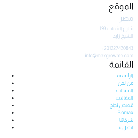
الموقع
مصر
شارع الشباب 193
الشيخ زايد
+201227420843
info@maxgrowme.com
القائمة
الرئيسية
من نحن
المنتجات
المقالات
قصص نجاح
Biomax
شركائنا
اتصل بنا