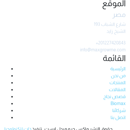
الموقع
مصر
شارع الشباب 193
الشيخ زايد
+201227420843
info@maxgrowme.com
القائمة
الرئيسية
من نحن
المنتجات
المقالات
قصص نجاح
Biomax
شركائنا
اتصل بنا
حقوق النشر ماكس جرو ميدل ايست . تنفيذ
ذات لتكنولوجيا